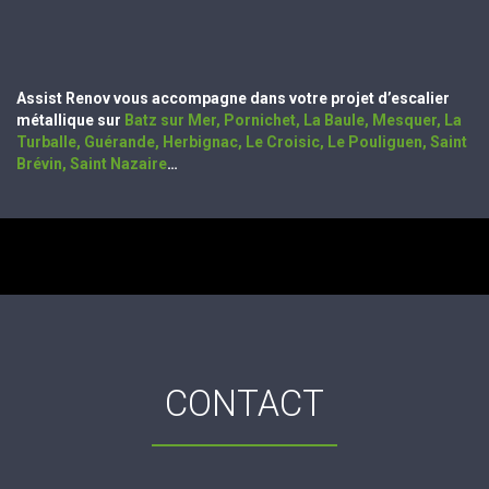
Assist Renov vous accompagne dans votre projet d’escalier
métallique sur
Batz sur Mer
,
Pornichet
,
La Baule
,
Mesquer
,
La
Turballe
,
Guérande
,
Herbignac
,
Le Croisic
,
Le Pouliguen
,
Saint
Brévin
,
Saint Nazaire
…
CONTACT