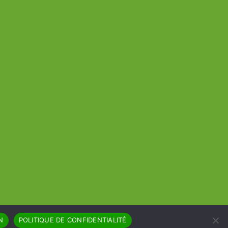
N
POLITIQUE DE CONFIDENTIALITÉ